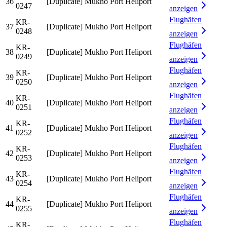
36
[Duplicate] Mukho Port Heliport
0247
anzeigen
Flughäfen
KR-
37
[Duplicate] Mukho Port Heliport
0248
anzeigen
Flughäfen
KR-
38
[Duplicate] Mukho Port Heliport
0249
anzeigen
Flughäfen
KR-
39
[Duplicate] Mukho Port Heliport
0250
anzeigen
Flughäfen
KR-
40
[Duplicate] Mukho Port Heliport
0251
anzeigen
Flughäfen
KR-
41
[Duplicate] Mukho Port Heliport
0252
anzeigen
Flughäfen
KR-
42
[Duplicate] Mukho Port Heliport
0253
anzeigen
Flughäfen
KR-
43
[Duplicate] Mukho Port Heliport
0254
anzeigen
Flughäfen
KR-
44
[Duplicate] Mukho Port Heliport
0255
anzeigen
Flughäfen
KR-