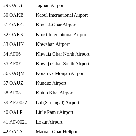
29
OAJG
Joghari Airport
30
OAKB
Kabul International Airport
31
OAKG
Khoja-i-Ghar Airport
32
OAKS
Khost International Airport
33
OAHN
Khwahan Airport
34
AF06
Khwaja Ghar North Airport
35
AF07
Khwaja Ghar South Airport
36
OAQM
Koran va Monjan Airport
37
OAUZ
Kunduz Airport
38
AF08
Kutub Khel Airport
39
AF-0022
Lal (Sarjangal) Airport
40
OALP
Little Pamir Airport
41
AF-0021
Logar Airport
42
OA1A
Marnah Ghar Heliport