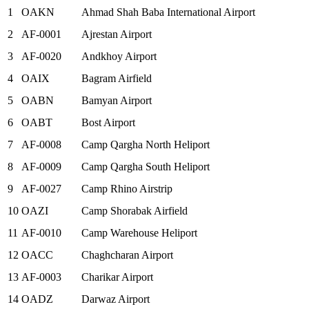
1
OAKN
Ahmad Shah Baba International Airport
2
AF-0001
Ajrestan Airport
3
AF-0020
Andkhoy Airport
4
OAIX
Bagram Airfield
5
OABN
Bamyan Airport
6
OABT
Bost Airport
7
AF-0008
Camp Qargha North Heliport
8
AF-0009
Camp Qargha South Heliport
9
AF-0027
Camp Rhino Airstrip
10
OAZI
Camp Shorabak Airfield
11
AF-0010
Camp Warehouse Heliport
12
OACC
Chaghcharan Airport
13
AF-0003
Charikar Airport
14
OADZ
Darwaz Airport