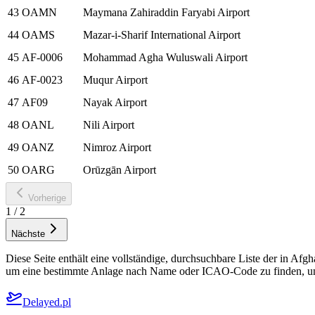
43
OAMN
Maymana Zahiraddin Faryabi Airport
44
OAMS
Mazar-i-Sharif International Airport
45
AF-0006
Mohammad Agha Wuluswali Airport
46
AF-0023
Muqur Airport
47
AF09
Nayak Airport
48
OANL
Nili Airport
49
OANZ
Nimroz Airport
50
OARG
Orūzgān Airport
Vorherige
1
/
2
Nächste
Diese Seite enthält eine vollständige, durchsuchbare Liste der in Afg
um eine bestimmte Anlage nach Name oder ICAO-Code zu finden, und öff
Delayed.pl