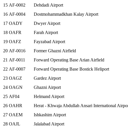
15
AF-0002
Dehdadi Airport
16
AF-0004
Dostmohammadkhan Kalay Airport
17
OADY
Dwyer Airport
18
OAFR
Farah Airport
19
OAFZ
Fayzabad Airport
20
AF-0016
Former Ghazni Airfield
21
AF-0011
Forward Operating Base Arian Airfield
22
AF-0007
Forward Operating Base Bostick Heliport
23
OAGZ
Gardez Airport
24
OAGN
Ghazni Airport
25
AF04
Helmand Airport
26
OAHR
Herat - Khwaja Abdullah Ansari International Airpo
27
OAEM
Ishkashim Airport
28
OAJL
Jalalabad Airport