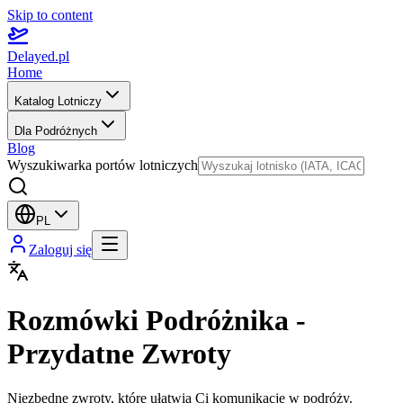
Skip to content
Delayed.pl
Home
Katalog Lotniczy
Dla Podróżnych
Blog
Wyszukiwarka portów lotniczych
PL
Zaloguj się
Rozmówki Podróżnika -
Przydatne Zwroty
Niezbędne zwroty, które ułatwią Ci komunikację w podróży.