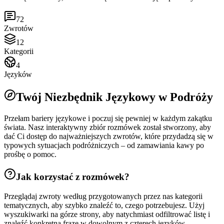
72
Zwrotów
12
Kategorii
4
Języków
Twój Niezbędnik Językowy w Podróży
Przełam bariery językowe i poczuj się pewniej w każdym zakątku
świata. Nasz interaktywny zbiór rozmówek został stworzony, aby
dać Ci dostęp do najważniejszych zwrotów, które przydadzą się w
typowych sytuacjach podróżniczych – od zamawiania kawy po
prośbę o pomoc.
Jak korzystać z rozmówek?
Przeglądaj zwroty według przygotowanych przez nas kategorii
tematycznych, aby szybko znaleźć to, czego potrzebujesz. Użyj
wyszukiwarki na górze strony, aby natychmiast odfiltrować listę i
znaleźć konkretną frazę w dowolnym z czterech języków.