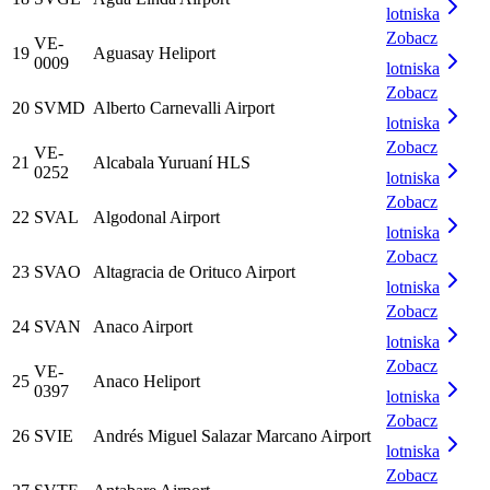
lotniska
Zobacz
VE-
19
Aguasay Heliport
0009
lotniska
Zobacz
20
SVMD
Alberto Carnevalli Airport
lotniska
Zobacz
VE-
21
Alcabala Yuruaní HLS
0252
lotniska
Zobacz
22
SVAL
Algodonal Airport
lotniska
Zobacz
23
SVAO
Altagracia de Orituco Airport
lotniska
Zobacz
24
SVAN
Anaco Airport
lotniska
Zobacz
VE-
25
Anaco Heliport
0397
lotniska
Zobacz
26
SVIE
Andrés Miguel Salazar Marcano Airport
lotniska
Zobacz