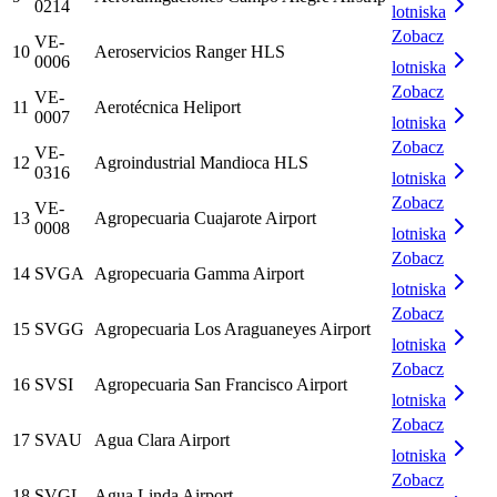
0214
lotniska
Zobacz
VE-
10
Aeroservicios Ranger HLS
0006
lotniska
Zobacz
VE-
11
Aerotécnica Heliport
0007
lotniska
Zobacz
VE-
12
Agroindustrial Mandioca HLS
0316
lotniska
Zobacz
VE-
13
Agropecuaria Cuajarote Airport
0008
lotniska
Zobacz
14
SVGA
Agropecuaria Gamma Airport
lotniska
Zobacz
15
SVGG
Agropecuaria Los Araguaneyes Airport
lotniska
Zobacz
16
SVSI
Agropecuaria San Francisco Airport
lotniska
Zobacz
17
SVAU
Agua Clara Airport
lotniska
Zobacz
18
SVGL
Agua Linda Airport