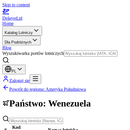
Skip to content
Delayed.pl
Home
Katalog Lotniczy
Dla Podróżnych
Blog
Wyszukiwarka portów lotniczych
PL
Zaloguj się
Powrót do regionu
:
Ameryka Południowa
Państwo
:
Wenezuela
Kod
#
Nazwa lotniska