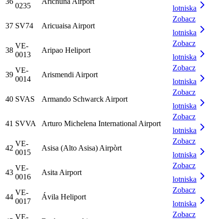
36
Arichuna Airport
0235
lotniska
Zobacz
37
SV74
Aricuaisa Airport
lotniska
Zobacz
VE-
38
Aripao Heliport
0013
lotniska
Zobacz
VE-
39
Arismendi Airport
0014
lotniska
Zobacz
40
SVAS
Armando Schwarck Airport
lotniska
Zobacz
41
SVVA
Arturo Michelena International Airport
lotniska
Zobacz
VE-
42
Asisa (Alto Asisa) Airpòrt
0015
lotniska
Zobacz
VE-
43
Asita Airport
0016
lotniska
Zobacz
VE-
44
Ávila Heliport
0017
lotniska
Zobacz
VE-