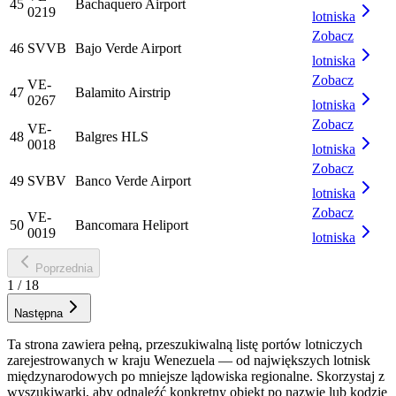
45
Bachaquero Airport
0219
lotniska
Zobacz
46
SVVB
Bajo Verde Airport
lotniska
Zobacz
VE-
47
Balamito Airstrip
0267
lotniska
Zobacz
VE-
48
Balgres HLS
0018
lotniska
Zobacz
49
SVBV
Banco Verde Airport
lotniska
Zobacz
VE-
50
Bancomara Heliport
0019
lotniska
Poprzednia
1
/
18
Następna
Ta strona zawiera pełną, przeszukiwalną listę portów lotniczych
zarejestrowanych w kraju Wenezuela — od największych lotnisk
międzynarodowych po mniejsze lądowiska regionalne. Skorzystaj z
wyszukiwarki, aby odnaleźć konkretny obiekt po nazwie lub kodzie