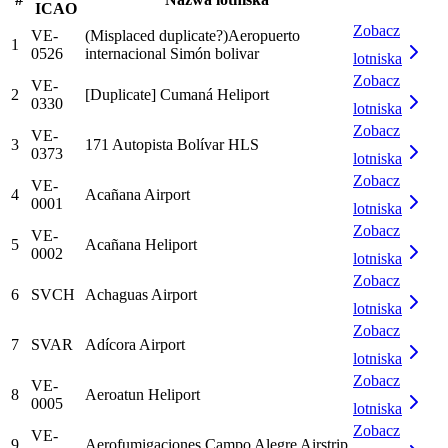
ICAO
Zobacz
VE-
(Misplaced duplicate?)Aeropuerto
1
0526
internacional Simón bolivar
lotniska
Zobacz
VE-
2
[Duplicate] Cumaná Heliport
0330
lotniska
Zobacz
VE-
3
171 Autopista Bolívar HLS
0373
lotniska
Zobacz
VE-
4
Acañana Airport
0001
lotniska
Zobacz
VE-
5
Acañana Heliport
0002
lotniska
Zobacz
6
SVCH
Achaguas Airport
lotniska
Zobacz
7
SVAR
Adícora Airport
lotniska
Zobacz
VE-
8
Aeroatun Heliport
0005
lotniska
Zobacz
VE-
9
Aerofumigaciones Campo Alegre Airstrip