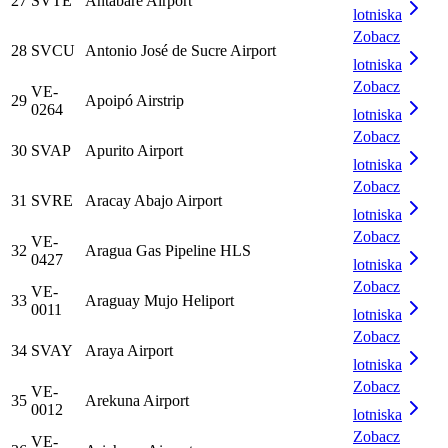
27
SVTE
Antabare Airport
lotniska
Zobacz
28
SVCU
Antonio José de Sucre Airport
lotniska
Zobacz
VE-
29
Apoipó Airstrip
0264
lotniska
Zobacz
30
SVAP
Apurito Airport
lotniska
Zobacz
31
SVRE
Aracay Abajo Airport
lotniska
Zobacz
VE-
32
Aragua Gas Pipeline HLS
0427
lotniska
Zobacz
VE-
33
Araguay Mujo Heliport
0011
lotniska
Zobacz
34
SVAY
Araya Airport
lotniska
Zobacz
VE-
35
Arekuna Airport
0012
lotniska
Zobacz
VE-