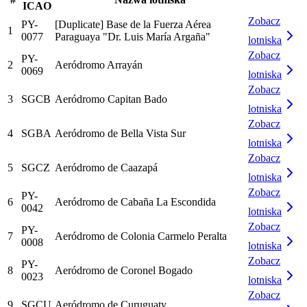
ICAO
Zobacz
PY-
[Duplicate] Base de la Fuerza Aérea
1
0077
Paraguaya "Dr. Luis María Argaña"
lotniska
Zobacz
PY-
2
Aeródromo Arrayán
0069
lotniska
Zobacz
3
SGCB
Aeródromo Capitan Bado
lotniska
Zobacz
4
SGBA
Aeródromo de Bella Vista Sur
lotniska
Zobacz
5
SGCZ
Aeródromo de Caazapá
lotniska
Zobacz
PY-
6
Aeródromo de Cabaña La Escondida
0042
lotniska
Zobacz
PY-
7
Aeródromo de Colonia Carmelo Peralta
0008
lotniska
Zobacz
PY-
8
Aeródromo de Coronel Bogado
0023
lotniska
Zobacz
9
SGCU
Aeródromo de Curuguaty