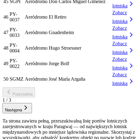
45
SGPI
Aeródromo Don Carlos Miguel Gimenez
lotniska
Zobacz
PY-
46
Aeródromo El Retiro
0037
lotniska
Zobacz
PY-
47
Aeródromo Gnadenheim
0033
lotniska
Zobacz
PY-
48
Aeródromo Hugo Stroessner
0004
lotniska
Zobacz
PY-
49
Aeródromo Jorge Bolf
0022
lotniska
Zobacz
50
SGMZ
Aeródromo José María Argaña
lotniska
Poprzednia
1
/
3
Następna
Ta strona zawiera pełną, przeszukiwalną listę portów lotniczych
zarejestrowanych w kraju Paragwaj — od największych lotnisk
międzynarodowych po mniejsze lądowiska regionalne. Skorzystaj z
wyszukiwarki, aby odnaleźć konkretny obiekt po nazwie lub kodzie