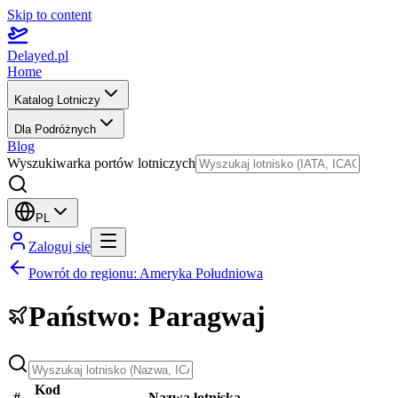
Skip to content
Delayed.pl
Home
Katalog Lotniczy
Dla Podróżnych
Blog
Wyszukiwarka portów lotniczych
PL
Zaloguj się
Powrót do regionu
:
Ameryka Południowa
Państwo
:
Paragwaj
Kod
#
Nazwa lotniska