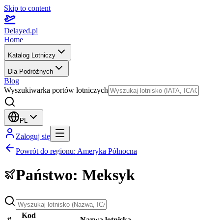
Skip to content
Delayed.pl
Home
Katalog Lotniczy
Dla Podróżnych
Blog
Wyszukiwarka portów lotniczych
PL
Zaloguj się
Powrót do regionu
:
Ameryka Północna
Państwo
:
Meksyk
Kod
#
Nazwa lotniska