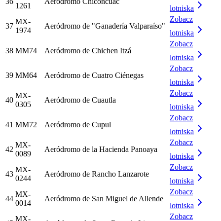
36
Aeródromo Chiconcuac
1261
lotniska
Zobacz
MX-
37
Aeródromo de "Ganadería Valparaíso"
1974
lotniska
Zobacz
38
MM74
Aeródromo de Chichen Itzá
lotniska
Zobacz
39
MM64
Aeródromo de Cuatro Ciénegas
lotniska
Zobacz
MX-
40
Aeródromo de Cuautla
0305
lotniska
Zobacz
41
MM72
Aeródromo de Cupul
lotniska
Zobacz
MX-
42
Aeródromo de la Hacienda Panoaya
0089
lotniska
Zobacz
MX-
43
Aeródromo de Rancho Lanzarote
0244
lotniska
Zobacz
MX-
44
Aeródromo de San Miguel de Allende
0014
lotniska
Zobacz
MX-