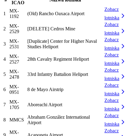
ICAO
Zobacz
MX-
1
(Old) Rancho Oaxaca Airport
1192
lotniska
Zobacz
MX-
2
[DELETE] Cedros Mine
2529
lotniska
Zobacz
MX-
[Duplicate] Center for Higher Naval
3
2531
Studies Heliport
lotniska
Zobacz
MX-
4
28th Cavalry Regiment Heliport
2527
lotniska
Zobacz
MX-
5
33rd Infantry Battalion Heliport
2478
lotniska
Zobacz
MX-
6
8 de Mayo Airstrip
0951
lotniska
Zobacz
MX-
7
Aboreachi Airport
1705
lotniska
Zobacz
Abraham González International
8
MMCS
Airport
lotniska
Zobacz
MX-
9
Acaponeta Airport