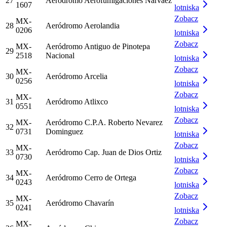
27
Aeródromo Aerofumigaciones Narvaez
1607
lotniska
Zobacz
MX-
28
Aeródromo Aerolandia
0206
lotniska
Zobacz
MX-
Aeródromo Antiguo de Pinotepa
29
2518
Nacional
lotniska
Zobacz
MX-
30
Aeródromo Arcelia
0256
lotniska
Zobacz
MX-
31
Aeródromo Atlixco
0551
lotniska
Zobacz
MX-
Aeródromo C.P.A. Roberto Nevarez
32
0731
Dominguez
lotniska
Zobacz
MX-
33
Aeródromo Cap. Juan de Dios Ortiz
0730
lotniska
Zobacz
MX-
34
Aeródromo Cerro de Ortega
0243
lotniska
Zobacz
MX-
35
Aeródromo Chavarín
0241
lotniska
Zobacz
MX-