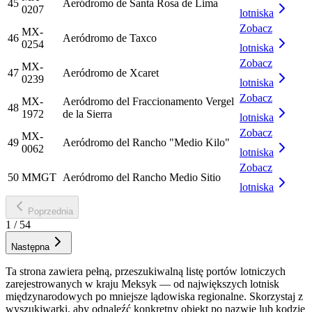
45
Aeródromo de Santa Rosa de Lima
0207
lotniska
Zobacz
MX-
46
Aeródromo de Taxco
0254
lotniska
Zobacz
MX-
47
Aeródromo de Xcaret
0239
lotniska
Zobacz
MX-
Aeródromo del Fraccionamento Vergel
48
1972
de la Sierra
lotniska
Zobacz
MX-
49
Aeródromo del Rancho "Medio Kilo"
0062
lotniska
Zobacz
50
MMGT
Aeródromo del Rancho Medio Sitio
lotniska
Poprzednia
1
/
54
Następna
Ta strona zawiera pełną, przeszukiwalną listę portów lotniczych
zarejestrowanych w kraju Meksyk — od największych lotnisk
międzynarodowych po mniejsze lądowiska regionalne. Skorzystaj z
wyszukiwarki, aby odnaleźć konkretny obiekt po nazwie lub kodzie