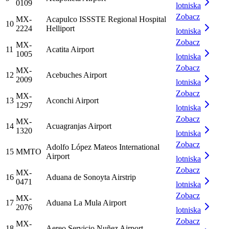
0109
lotniska
Zobacz
MX-
Acapulco ISSSTE Regional Hospital
10
2224
Helliport
lotniska
Zobacz
MX-
11
Acatita Airport
1005
lotniska
Zobacz
MX-
12
Acebuches Airport
2009
lotniska
Zobacz
MX-
13
Aconchi Airport
1297
lotniska
Zobacz
MX-
14
Acuagranjas Airport
1320
lotniska
Zobacz
Adolfo López Mateos International
15
MMTO
Airport
lotniska
Zobacz
MX-
16
Aduana de Sonoyta Airstrip
0471
lotniska
Zobacz
MX-
17
Aduana La Mula Airport
2076
lotniska
Zobacz
MX-
18
Aereo Servicio Nuñez Airport