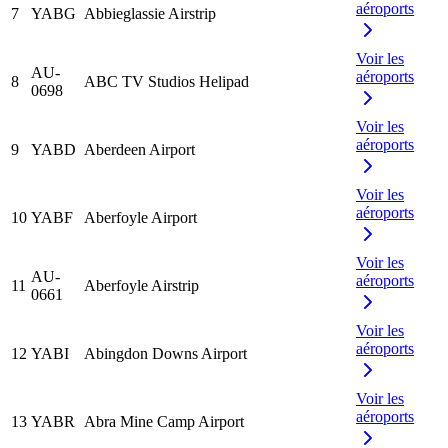
aéroports
7
YABG
Abbieglassie Airstrip
Voir les
AU-
aéroports
8
ABC TV Studios Helipad
0698
Voir les
aéroports
9
YABD
Aberdeen Airport
Voir les
aéroports
10
YABF
Aberfoyle Airport
Voir les
AU-
aéroports
11
Aberfoyle Airstrip
0661
Voir les
aéroports
12
YABI
Abingdon Downs Airport
Voir les
aéroports
13
YABR
Abra Mine Camp Airport