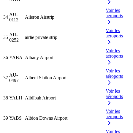
Voir les
AU-
aéroports
34
Aileron Airstrip
0112
Voir les
AU-
aéroports
35
airlie private strip
0252
Voir les
aéroports
36
YABA
Albany Airport
Voir les
AU-
aéroports
37
Albeni Station Airport
0497
Voir les
aéroports
38
YALH
Albilbah Airport
Voir les
aéroports
39
YABS
Albion Downs Airport
Voir les