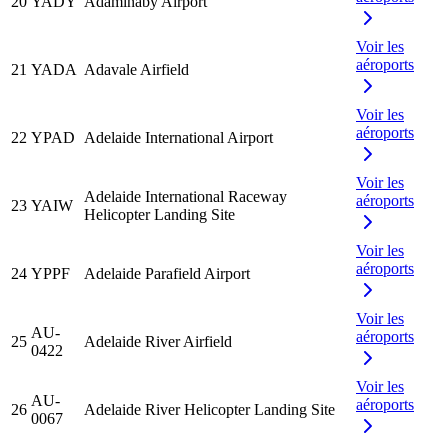
20
YADY
Adaminaby Airport
Voir les
aéroports
21
YADA
Adavale Airfield
Voir les
aéroports
22
YPAD
Adelaide International Airport
Voir les
Adelaide International Raceway
aéroports
23
YAIW
Helicopter Landing Site
Voir les
aéroports
24
YPPF
Adelaide Parafield Airport
Voir les
AU-
aéroports
25
Adelaide River Airfield
0422
Voir les
AU-
aéroports
26
Adelaide River Helicopter Landing Site
0067