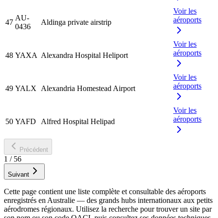
Voir les
AU-
aéroports
47
Aldinga private airstrip
0436
Voir les
aéroports
48
YAXA
Alexandra Hospital Heliport
Voir les
aéroports
49
YALX
Alexandria Homestead Airport
Voir les
aéroports
50
YAFD
Alfred Hospital Helipad
Précédent
1
/
56
Suivant
Cette page contient une liste complète et consultable des aéroports
enregistrés en Australie — des grands hubs internationaux aux petits
aérodromes régionaux. Utilisez la recherche pour trouver un site par
son nom ou son code OACI, puis consultez ses données techniques