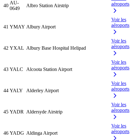
AU-
aéroports
40
Albro Station Airstrip
0649
Voir les
aéroports
41
YMAY
Albury Airport
Voir les
aéroports
42
YXAL
Albury Base Hospital Helipad
Voir les
aéroports
43
YALC
Alcoota Station Airport
Voir les
aéroports
44
YALY
Alderley Airport
Voir les
aéroports
45
YADR
Aldersyde Airstrip
Voir les
aéroports
46
YADG
Aldinga Airport