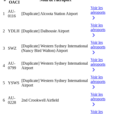
OACI
Voir les
AU-
aéroports
1
[Duplicate] Alcoota Station Airport
0116
Voir les
aéroports
2
YDLH
[Duplicate] Dalhousie Airport
Voir les
[Duplicate] Western Sydney International
aéroports
3
SWZ
(Nancy Bird Walton) Airport
Voir les
AU-
[Duplicate] Western Sydney International
aéroports
4
0799
Airport
Voir les
[Duplicate] Western Sydney International
aéroports
5
YSWS
Airport
Voir les
AU-
aéroports
6
2nd Crookwell Airfield
0228
Voir les